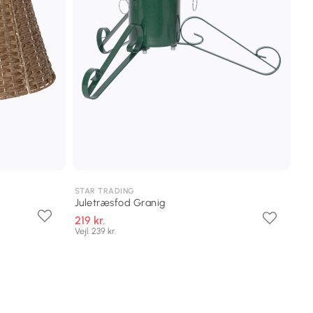
STAR TRADING
Juletræsfod Granig
219 kr.
Vejl. 239 kr.