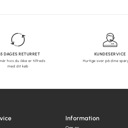
65 DAGES RETURRET
KUNDESERVICE
nér hvis du ikke er tilfreds
Hurtige svar på dine spø
med dit køb
vice
Information
Om os