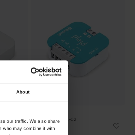
About
PLEJD
Krondæmper DIM-02
se our traffic. We also share
628 kr.
ers who may combine it with