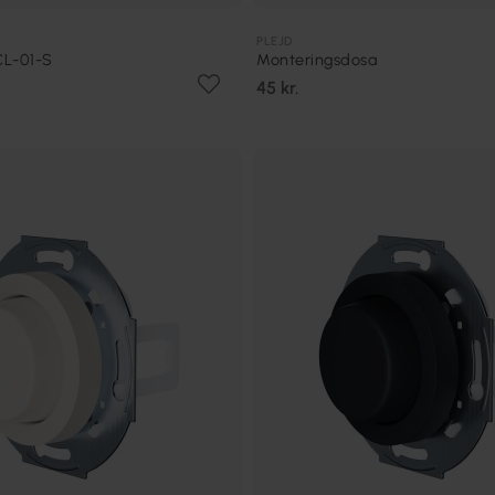
PLEJD
CL-01-S
Monteringsdosa
45 kr.