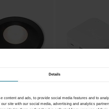
Details
PLEJD
WN-02 6P
Gateway Bluetooth Internet
e content and ads, to provide social media features and to analy
803 kr.
 our site with our social media, advertising and analytics partn