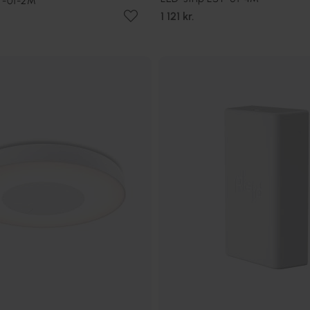
T-01-2M
1 121 kr.