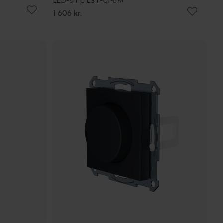
LED-strip LST-01-6M
1 606 kr.