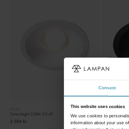
Consent
This website uses cookies
PLEJD
PLEJD
Downlight DWN-02 6P
Downlight D
We use cookies to personalis
2 584 kr.
2 584 kr.
information about your use of