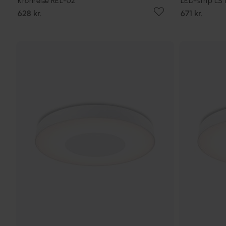
Kronrelæ REL-02
LED-strip LS
628 kr.
671 kr.