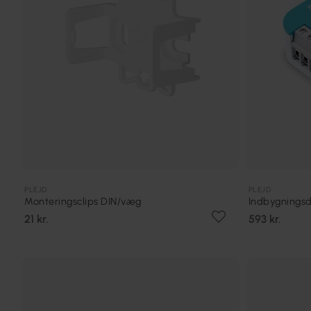
PLEJD
PLEJD
Monteringsclips DIN/væg
Indbygnings
21 kr.
593 kr.