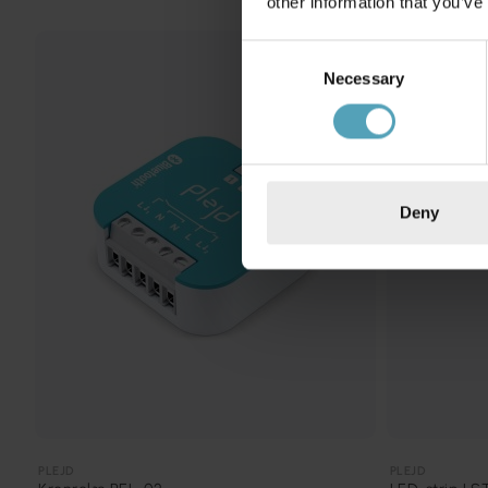
other information that you’ve
Consent
Necessary
Selection
Deny
PLEJD
PLEJD