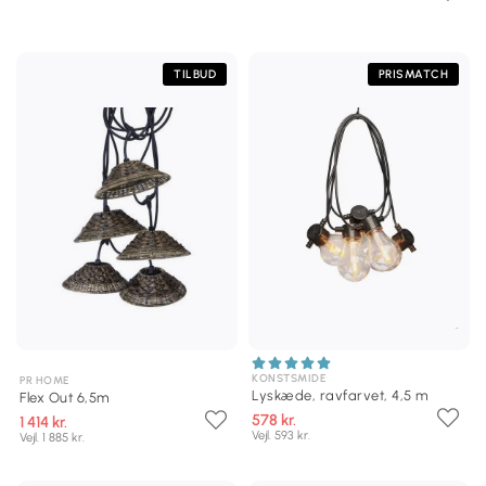
TILBUD
PRISMATCH
KONSTSMIDE
PR HOME
Lyskæde, ravfarvet, 4,5 m
Flex Out 6,5m
578 kr.
1 414 kr.
Vejl. 593 kr.
Vejl. 1 885 kr.