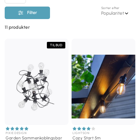
Sorter efter
Filter
Popularitet
11
produkter
TILBUD
PIXIE DESIGN
LIGHTSON
Garden Sammenkoblingsbar
Cozy Start 5m