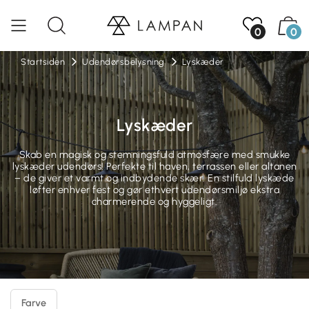
0
0
Startsiden
Udendørsbelysning
Lyskæder
Lyskæder
Skab en magisk og stemningsfuld atmosfære med smukke
lyskæder udendørs! Perfekte til haven, terrassen eller altanen
– de giver et varmt og indbydende skær. En stilfuld lyskæde
løfter enhver fest og gør ethvert udendørsmiljø ekstra
charmerende og hyggeligt.
Farve