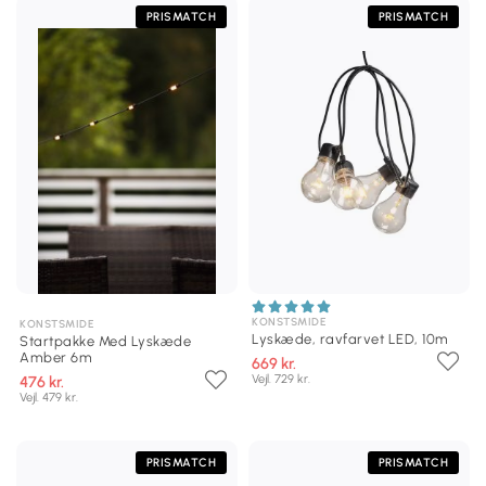
PRISMATCH
PRISMATCH
KONSTSMIDE
KONSTSMIDE
Lyskæde, ravfarvet LED, 10m
Startpakke Med Lyskæde
Amber 6m
669 kr.
Vejl. 729 kr.
476 kr.
Vejl. 479 kr.
PRISMATCH
PRISMATCH