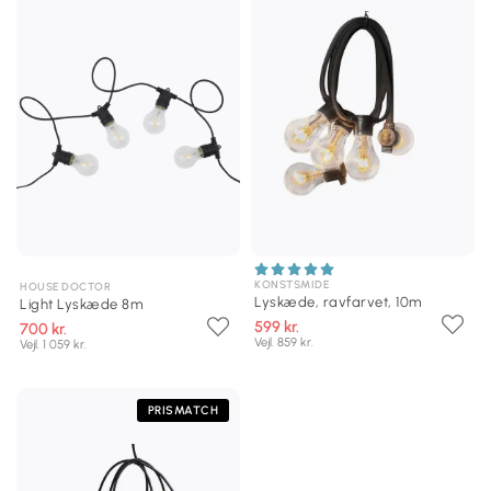
KONSTSMIDE
HOUSE DOCTOR
Lyskæde, ravfarvet, 10m
Light Lyskæde 8m
599 kr.
700 kr.
Vejl. 859 kr.
Vejl. 1 059 kr.
PRISMATCH