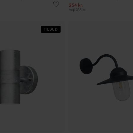
254 kr.
Vejl. 338 kr.
TILBUD