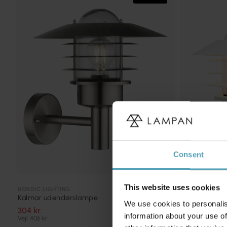
Consent
This website uses cookies
NORDIC LIGHTING
NORDIC LIGHTI
Kalmar udendørslampe
Ystad udend
We use cookies to personalis
304 kr.
254 kr.
information about your use of
Vejl. 406 kr.
Vejl. 338 kr.