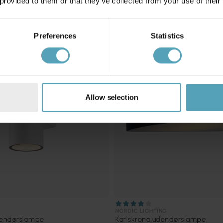
 provided to them or that they’ve collected from your use of their
TILBUD
Preferences
Statistics
Allow selection
NORDIC LIGHTING
endørslampe
Karlskrona udendørslampe