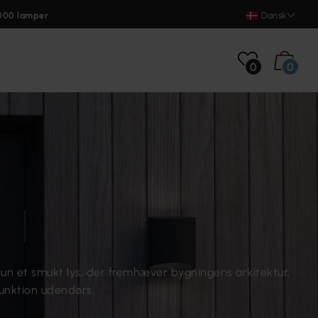
000 lamper
Dansk
0
0
n et smukt lys, der fremhæver bygningens arkitektur,
unktion udendørs.