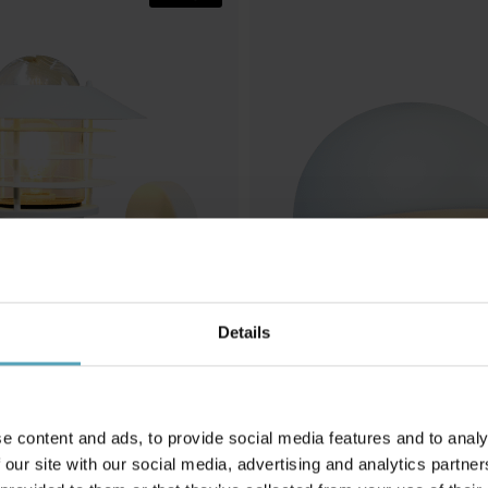
Details
NORDIC LIGHTING
NG
Karlskrona udendørslampe
ørslampe
e content and ads, to provide social media features and to analy
254 kr.
 our site with our social media, advertising and analytics partn
Vejl. 338 kr.