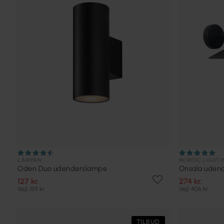
LAMPAN
NORDIC LIGHTI
Oden Duo udendørslampe
Onsala uden
127 kr.
274 kr.
Vejl. 159 kr.
Vejl. 406 kr.
TILBUD