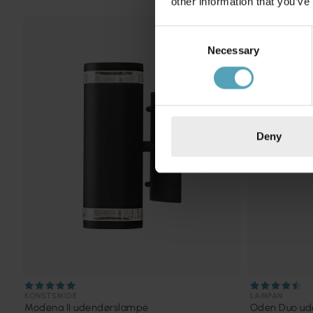
other information that you’ve
Consent
TILBUD
Necessary
Selection
Deny
KONSTSMIDE
LAMPAN
Modena II udendørslampe
Oden Duo ud