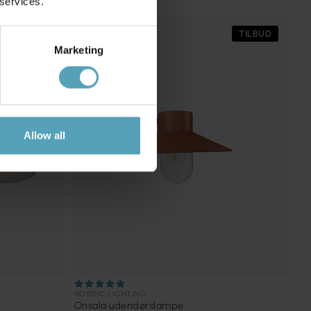
 services.
TILBUD
TILBUD
Marketing
Allow all
NORDIC LIGHTING
Onsala udendørslampe