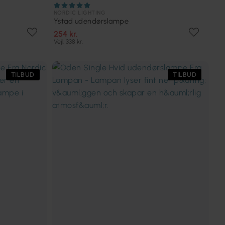
NORDIC LIGHTING
Ystad udendørslampe
254 kr.
Vejl. 338 kr.
TILBUD
TILBUD