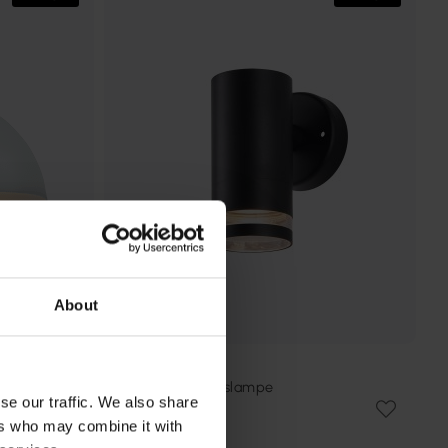
About
LAMPAN
Cylinder udendørslampe
se our traffic. We also share
87 kr.
ers who may combine it with
Vejl. 109 kr.