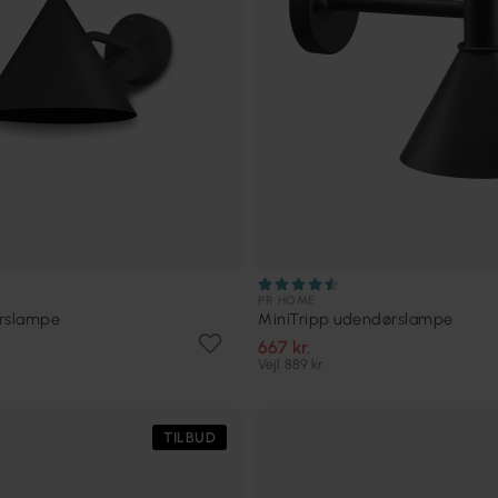
PR HOME
ørslampe
MiniTripp udendørslampe
667 kr.
Vejl. 889 kr.
TILBUD