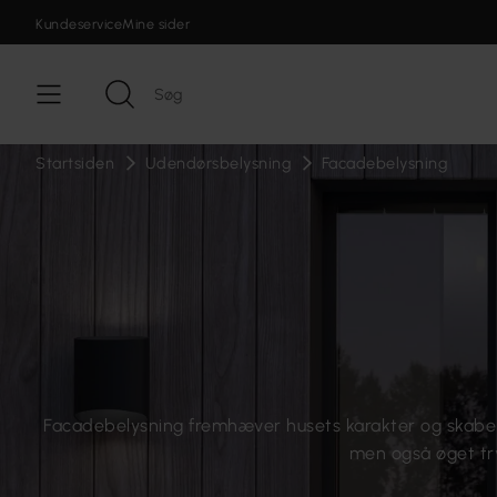
Kundeservice
Mine sider
Startsiden
Udendørsbelysning
Facadebelysning
Facadebelysning fremhæver husets karakter og skaber
men også øget tr