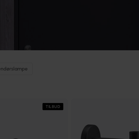
endørslampe
TILBUD