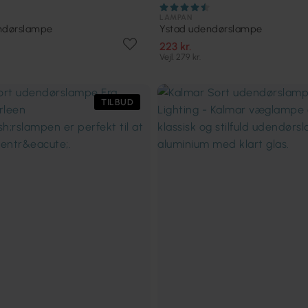
LAMPAN
ndørslampe
Ystad udendørslampe
223 kr.
Vejl. 279 kr.
TILBUD