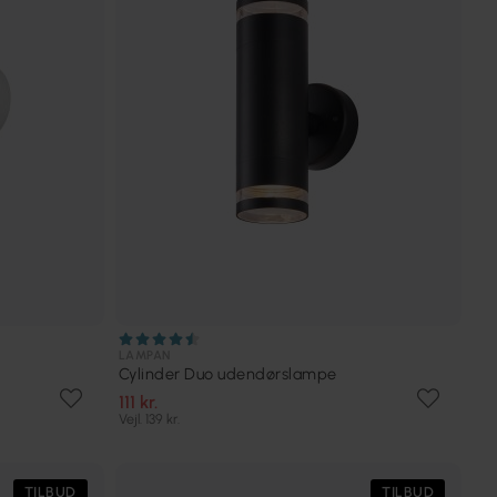
LAMPAN
Cylinder Duo udendørslampe
111 kr.
Vejl. 139 kr.
TILBUD
TILBUD