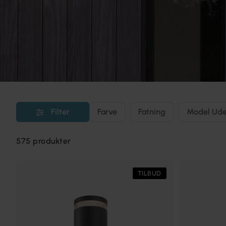
Filter
Farve
Fatning
Model Ud
575
produkter
TILBUD