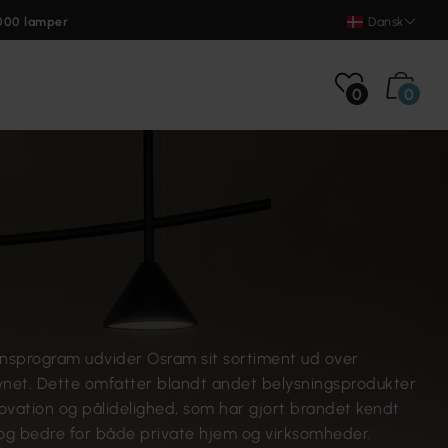
000 lamper
Dansk
0
0
censprogram udvider Osram sit sortiment ud over
net. Dette omfatter blandt andet belysningsprodukter
novation og pålidelighed, som har gjort brandet kendt
og bedre for både private hjem og virksomheder.