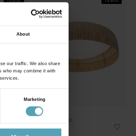
TILBUD
TILBUD
About
se our traffic. We also share
ers who may combine it with
 services.
Marketing
OSRAM
Bamboo Paper Ø40
649 kr.
Vejl. 976 kr.