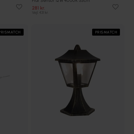
Flat Sensor 12W 4000K 53cm
281 kr.
Vejl. 431 kr.
PRISMATCH
PRISMATCH