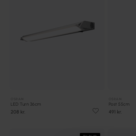
OSRAM
OSRAM
LED Turn 36cm
Post 55cm
208 kr.
491 kr.