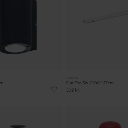
OSRAM
wn
Flat Eco 5W 3000K 37cm
309 kr.