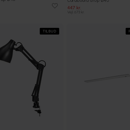
Cardboard drop Ø40
447 kr.
Vejl. 673 kr.
TILBUD