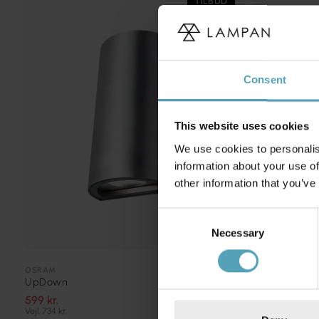
TILBUD
Consent
This website uses cookies
We use cookies to personalis
information about your use of
other information that you’ve
Consent
Necessary
Selection
OSRAM
OSRAM
UpDown
Camel Bell Ø
599 kr.
270 kr.
Vejl. 734 kr.
Vejl. 491 kr.