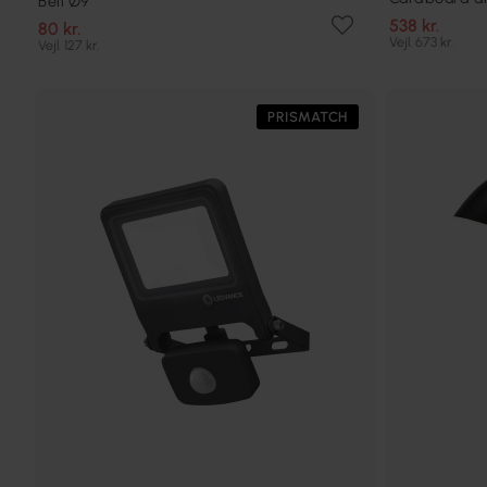
Bell Ø9
538 kr.
80 kr.
Vejl. 673 kr.
Vejl. 127 kr.
PRISMATCH