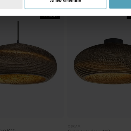
Allow selection
TILBUD
OSRAM
rop Ø40