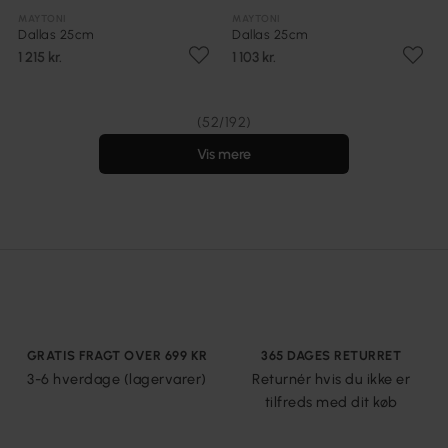
MAYTONI
MAYTONI
Dallas 25cm
Dallas 25cm
1 215 kr.
1 103 kr.
(52/192)
Vis mere
GRATIS FRAGT OVER 699 KR
365 DAGES RETURRET
3-6 hverdage (lagervarer)
Returnér hvis du ikke er
tilfreds med dit køb