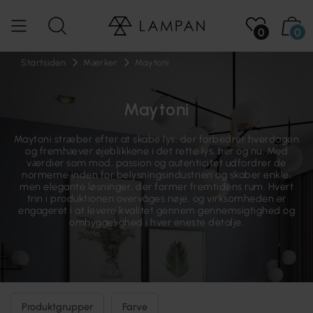
0
0
Startsiden
Mærker
Maytoni
Maytoni
Maytoni stræber efter at skabe lys, der forbedrer hverdagen
og fremhæver øjeblikkene i det rette lys, her og nu. Med
værdier som mod, passion og autenticitet udfordrer de
normerne inden for belysningsindustrien og skaber enkle,
men elegante løsninger, der former fremtidens rum. Hvert
trin i produktionen overvåges nøje, og virksomheden er
engageret i at levere kvalitet gennem gennemsigtighed og
omhyggelighed i hver eneste detalje.
Produktgrupper
Farve