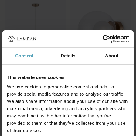
Consent
Details
About
MAYTONI
MAYTONI
This website uses cookies
Basic form Ø18
Basic form Ø20
We use cookies to personalise content and ads, to
893 kr.
1 061 kr.
provide social media features and to analyse our traffic.
We also share information about your use of our site with
our social media, advertising and analytics partners who
may combine it with other information that you’ve
provided to them or that they’ve collected from your use
of their services.