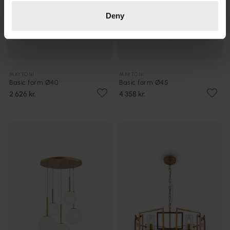
Deny
MAYTONI
MAYTONI
Basic form Ø40
Basic form Ø45
2 626 kr.
4 358 kr.