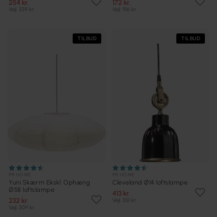
254 kr.
172 kr.
Vejl. 339 kr.
Vejl. 916 kr.
TILBUD
TILBUD
PR HOME
PR HOME
Yuni Skærm Ekskl. Ophæng
Cleveland Ø14 loftslampe
Ø58 loftslampe
413 kr.
232 kr.
Vejl. 551 kr.
Vejl. 309 kr.