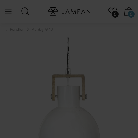
0
0
...
Pendler
Ashby Ø40