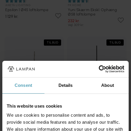
ANETA LIGHTING
PR HOME
Epsilon 1 Ø45 loftslampe
Yuni Skærm Ekskl. Ophæng
Ø58 loftslampe
1 129 kr.
232 kr.
Vejl. 309 kr.
TILBUD
TILBUD
Consent
Details
About
This website uses cookies
We use cookies to personalise content and ads, to
provide social media features and to analyse our traffic.
PR HOME
STRÖMSHAGA
We also share information about your use of our site with
Wells Ø45 loftslampe
Sofia Ø25 loftslampe