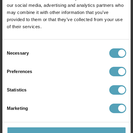
922 kr.
our social media, advertising and analytics partners who
169 kr.
Vejl. 1 229 kr.
Vejl. 514 kr.
may combine it with other information that you’ve
provided to them or that they’ve collected from your use
of their services.
TILBUD
PRISMATCH
Consent
Necessary
Selection
Preferences
Statistics
Marketing
NORDIC LIGHTING
MARKSLÖJD
Stealth Ø50 loftslampe
Kurage Ø25 loftslampe
785 kr.
525 kr.
Vejl. 1 047 kr.
Vejl. 549 kr.