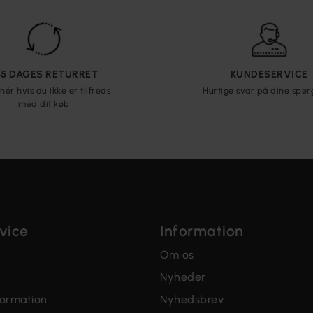
65 DAGES RETURRET
KUNDESERVICE
nér hvis du ikke er tilfreds
Hurtige svar på dine spø
med dit køb
vice
Information
Om os
Nyheder
formation
Nyhedsbrev