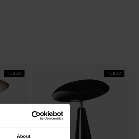
TILBUD
TILBUD
About