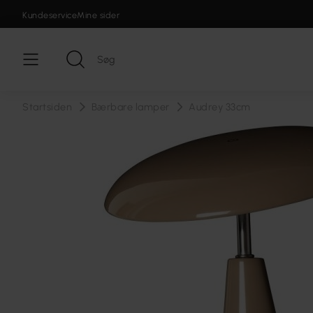
Kundeservice
Mine sider
Startsiden
Bærbare lamper
Audrey 33cm