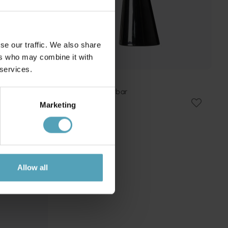
se our traffic. We also share
ers who may combine it with
 services.
EJA
Audrey 33cm bærbar
607 kr.
Marketing
Vejl. 759 kr.
TILBUD
Allow all