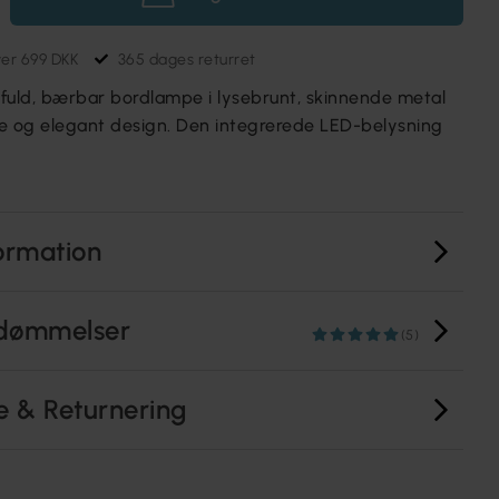
ver 699 DKK
365 dages returret
ilfuld, bærbar bordlampe i lysebrunt, skinnende metal
 og elegant design. Den integrerede LED-belysning
ormation
dømmelser
(5)
e & Returnering