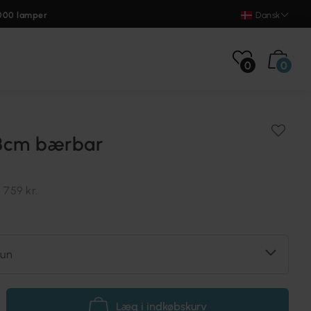
000 lamper
Dansk
0
0
3cm bærbar
.
759 kr.
run
Læg i indkøbskurv