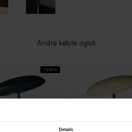
Andre købte også
TILBUD
Details