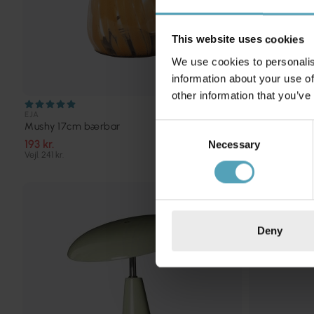
This website uses cookies
We use cookies to personalis
information about your use of
other information that you’ve
EJA
EJA
Mushy 17cm bærbar
Audrey 33cm
Consent
193 kr.
607 kr.
Necessary
Selection
Vejl. 241 kr.
Vejl. 759 kr.
TILBUD
Deny