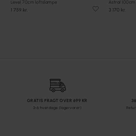
Level 70cm loftslampe
Astral 100cm
1 759 kr.
3 170 kr.
GRATIS FRAGT OVER 699 KR
3
3-6 hverdage (lagervarer)
Retur