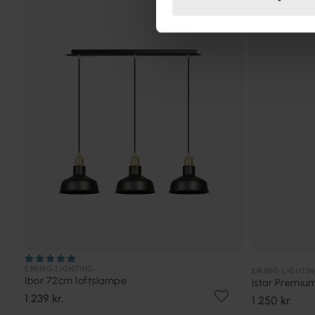
EMIBIG LIGHTING
EMIBIG LIGHTI
Ibor 72cm loftslampe
Istar Premiu
1 239 kr.
1 250 kr.