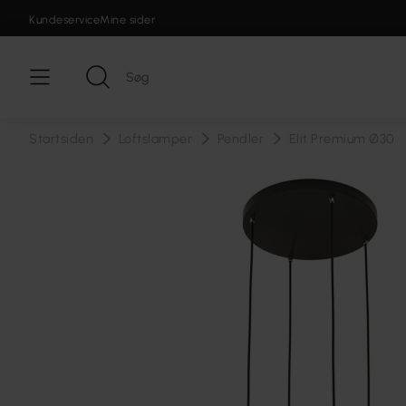
Kundeservice
Mine sider
Startsiden
Loftslamper
Pendler
Elit Premium Ø30