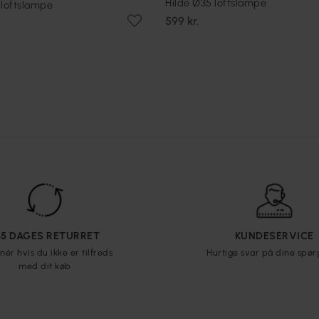
Hilde Ø35 loftslampe
 loftslampe
599 kr.
65 DAGES RETURRET
KUNDESERVICE
nér hvis du ikke er tilfreds
Hurtige svar på dine spø
med dit køb