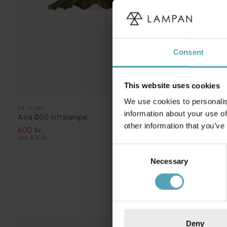
Consent
This website uses cookies
We use cookies to personalis
PR HOME
EMIBIG LIGHTI
information about your use of
Aira Ø50 loftslampe
Elit Premium
other information that you’ve
600 kr.
1 215 kr.
Vejl. 800 kr.
Consent
Necessary
Selection
Deny