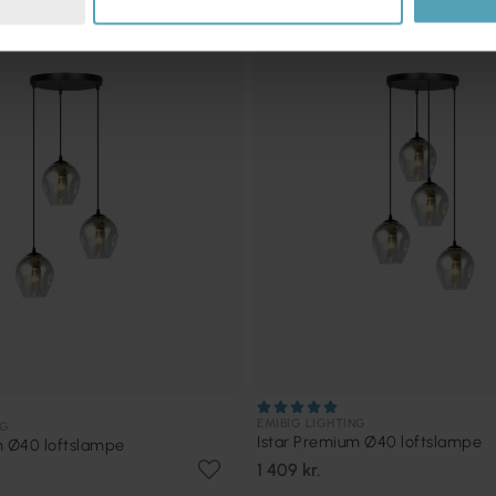
EMIBIG LIGHTING
NG
Istar Premium Ø40 loftslampe
m Ø40 loftslampe
1 409 kr.