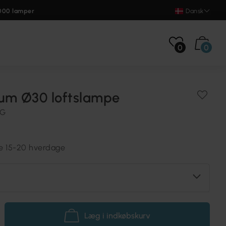
000 lamper
Dansk
0
0
ium Ø30 loftslampe
NG
re 15-20 hverdage
Læg i indkøbskurv