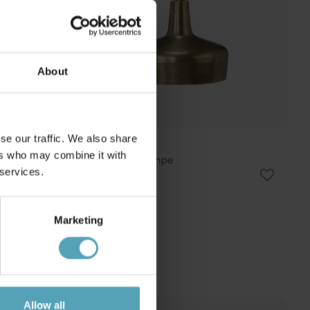
About
se our traffic. We also share
PR HOME
ers who may combine it with
Saint Ø27 loftslampe
 services.
620 kr.
Vejl. 827 kr.
Marketing
Allow all