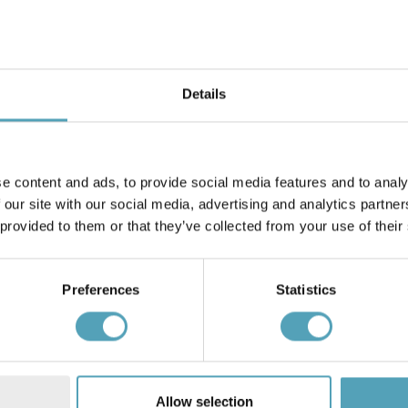
Details
e content and ads, to provide social media features and to analy
NG
EMIBIG LIGHTING
 our site with our social media, advertising and analytics partn
 Ø20 loftslampe
Traker 6 loftslampe
 provided to them or that they’ve collected from your use of their
1 794 kr.
Preferences
Statistics
Andre købte også
Allow selection