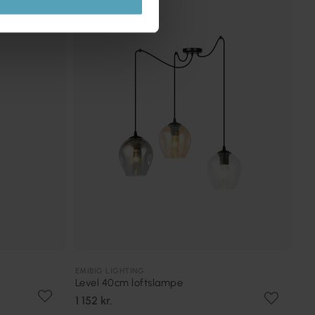
EMIBIG LIGHTING
Level 40cm loftslampe
1 152 kr.