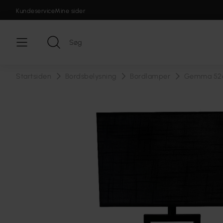
Kundeservice
Mine sider
Startsiden
Bordsbelysning
Bordlamper
Gemma 52