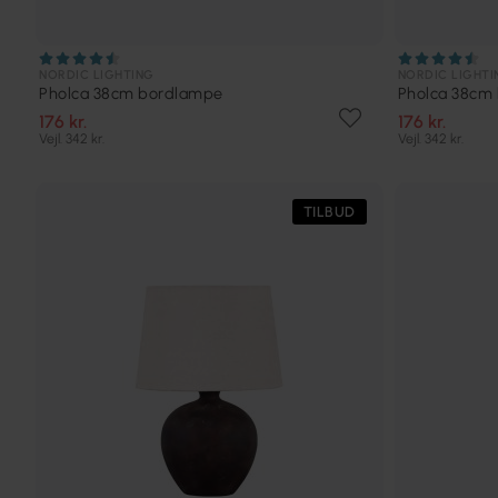
NORDIC LIGHTING
NORDIC LIGHTI
Pholca 38cm bordlampe
Pholca 38cm
176 kr.
176 kr.
Vejl. 342 kr.
Vejl. 342 kr.
TILBUD