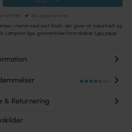
ver 699 DKK
365 dages returret
lampe i metal med sort finish, der giver et industrielt og
ryk. Lampens lige, geometriske form skaber
Læs mere
ormation
dømmelser
(4.6)
e & Returnering
yskilder