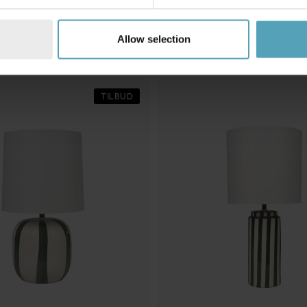
Andre købte også
Allow selection
TILBUD