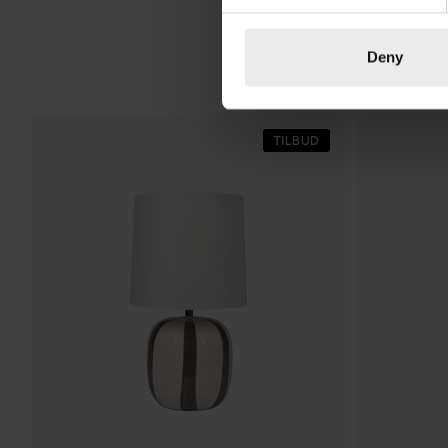
Deny
TILBUD