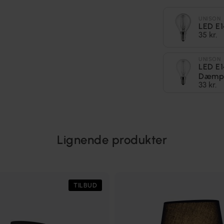
UNISON
LED E
35 kr.
UNISON
LED E
Dæmp
33 kr.
Lignende produkter
TILBUD