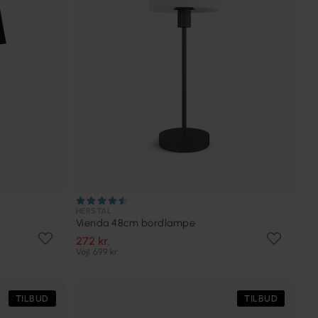
HERSTAL
Vienda 48cm bordlampe
272 kr.
Vejl. 699 kr.
TILBUD
TILBUD