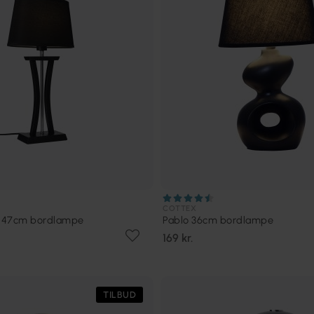
COTTEX
 47cm bordlampe
Pablo 36cm bordlampe
169 kr.
TILBUD