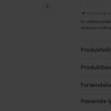
Gratis fragt o
En stilfuld bord
eksklusivt indt
Produktinf
Produktbe
Forsendels
Passende l