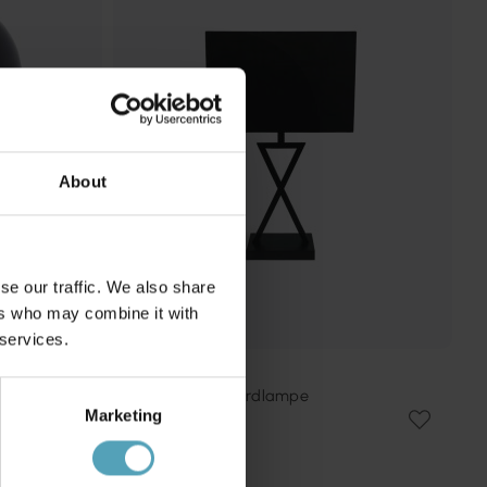
About
se our traffic. We also share
ers who may combine it with
 services.
NORDIC LIGHTING
X-factor 54cm bordlampe
Marketing
285 kr.
Vejl. 380 kr.