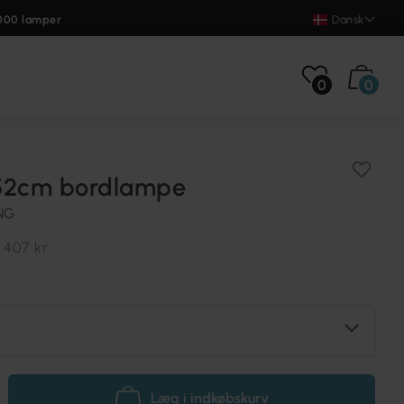
000 lamper
Dansk
0
0
2cm bordlampe
NG
.
407 kr.
Læg i indkøbskurv