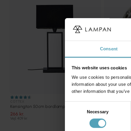
Consent
This website uses cookies
We use cookies to personalis
information about your use of
other information that you’ve
COTTEX
PIXIE DESIGN
Consent
Kensington 50cm bordlampe
Mushroom 2
Necessary
Selection
266 kr.
172 kr.
Vejl. 409 kr.
Vejl. 239 kr.