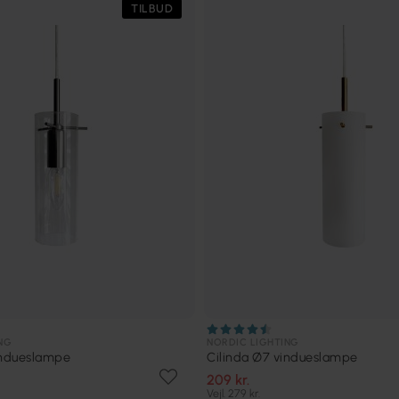
TILBUD
NG
NORDIC LIGHTING
indueslampe
Cilinda Ø7 vindueslampe
209 kr.
Vejl. 279 kr.