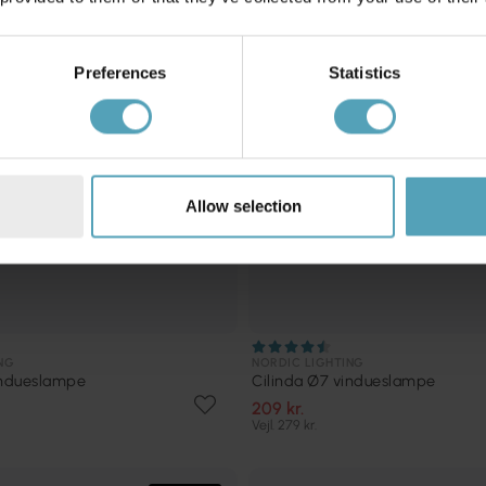
Preferences
Statistics
Allow selection
NG
NORDIC LIGHTING
indueslampe
Cilinda Ø7 vindueslampe
209 kr.
Vejl. 279 kr.