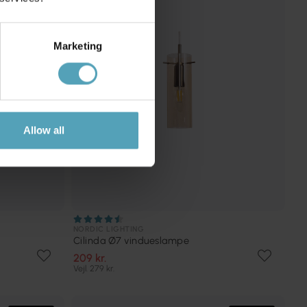
Marketing
Allow all
NORDIC LIGHTING
Cilinda Ø7 vindueslampe
209 kr.
Vejl. 279 kr.