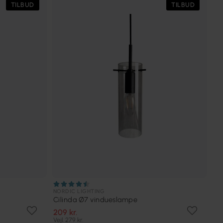
TILBUD
TILBUD
NORDIC LIGHTING
Cilinda Ø7 vindueslampe
209 kr.
Vejl. 279 kr.