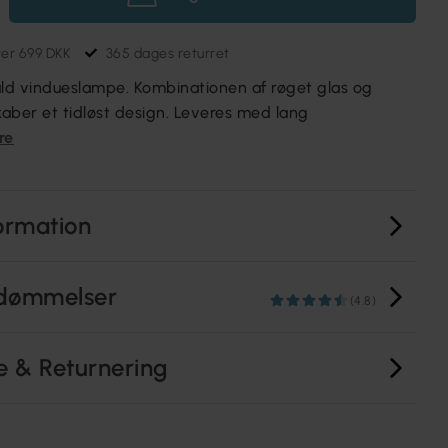
ver 699 DKK
365 dages returret
lfuld vindueslampe. Kombinationen af røget glas og
kaber et tidløst design. Leveres med lang
re
ormation
dømmelser
(4.8)
e & Returnering