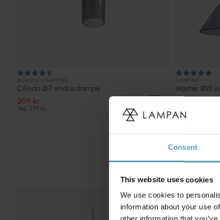
NORDIC LIGHTING
LAMPAN
Cilinda Ø7 vindueslampe
Mäster Ø15 
209 kr.
314 kr.
Vejl. 279 kr.
Consent
This website uses cookies
We use cookies to personalis
TILBUD
information about your use of
other information that you’ve