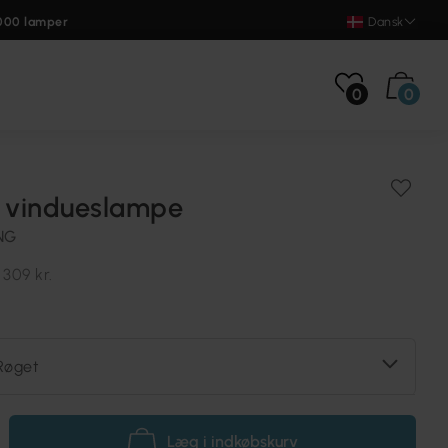
000 lamper
Dansk
0
0
5 vindueslampe
NG
.
309 kr.
Røget
Læg i indkøbskurv