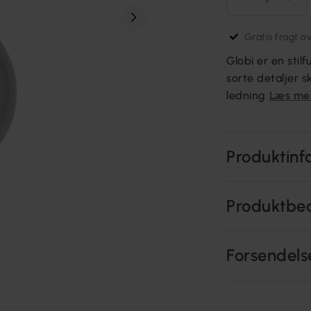
Gratis fragt o
Globi er en sti
sorte detaljer s
ledning
Læs me
Produktinf
Produktbe
Forsendels