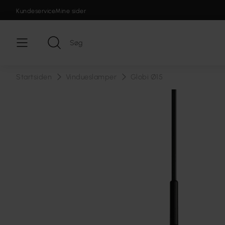
Kundeservice
Mine sider
Startsiden
Vindueslamper
Globi Ø15