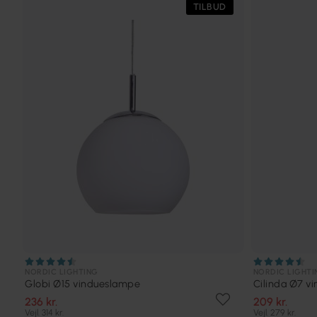
TILBUD
NORDIC LIGHTING
NORDIC LIGHTI
Globi Ø15 vindueslampe
Cilinda Ø7 v
236 kr.
209 kr.
Vejl. 314 kr.
Vejl. 279 kr.