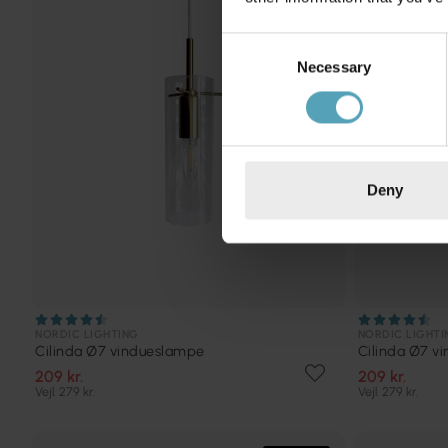
Consent
Necessary
Selection
Deny
NORDIC LIGHTING
NORDIC LIGHTI
Cilinda Ø7 vindueslampe
Cilinda Ø7 v
209 kr.
209 kr.
Vejl. 279 kr.
Vejl. 279 kr.