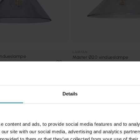
LAMPAN
vindueslampe
Mäster Ø20 vindueslampe
398 kr.
Details
Andre købte også
e content and ads, to provide social media features and to analy
TILBUD
 our site with our social media, advertising and analytics partn
 provided to them or that they’ve collected from your use of their