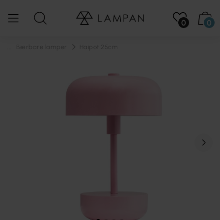
0
0
...
Bærbare lamper
Haipot 25cm