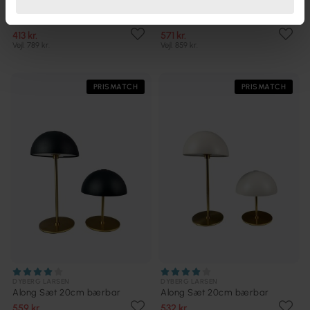
DYBERG LARSEN
DYBERG LARSEN
Stockholm 30cm bærbar
Stockholm 30cm bærbar
413 kr.
571 kr.
Vejl. 789 kr.
Vejl. 859 kr.
PRISMATCH
PRISMATCH
DYBERG LARSEN
DYBERG LARSEN
Along Sæt 20cm bærbar
Along Sæt 20cm bærbar
559 kr.
532 kr.