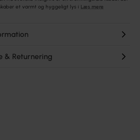
skaber et varmt og hyggeligt lys i
Læs mere
ormation
e & Returnering