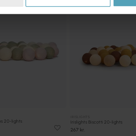
IRISLIGHTS
es 20-lights
Irislights Biscotti 20-lights
267 kr.