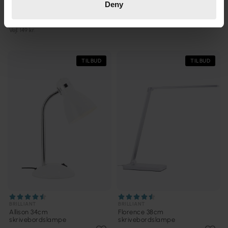
Allison 34cm
Jerry 43cm skrivebordslampe
Deny
skrivebordslampe
197 kr.
119 kr.
Vejl. 246 kr.
Vejl. 149 kr.
TILBUD
TILBUD
BRILLIANT
BRILLIANT
Allison 34cm
Florence 38cm
skrivebordslampe
skrivebordslampe