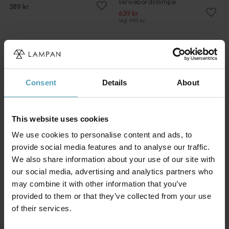
skrivebordslampe
389 kr.
639 kr.
Vejl. 949 kr.
Consent
Details
About
This website uses cookies
We use cookies to personalise content and ads, to
provide social media features and to analyse our traffic.
We also share information about your use of our site with
our social media, advertising and analytics partners who
may combine it with other information that you’ve
provided to them or that they’ve collected from your use
DYBERG LARSEN
GLOBO LIGHTING
Coast 52cm skrivebordslampe
James 35cm
of their services.
skrivebordslampe
558 kr.
451 kr.