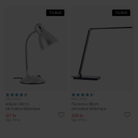
TILBUD
TILBUD
BRILLIANT
BRILLIANT
Allison 34cm
Florence 38cm
skrivebordslampe
skrivebordslampe
127 kr.
255 kr.
Vejl. 159 kr.
Vejl. 319 kr.