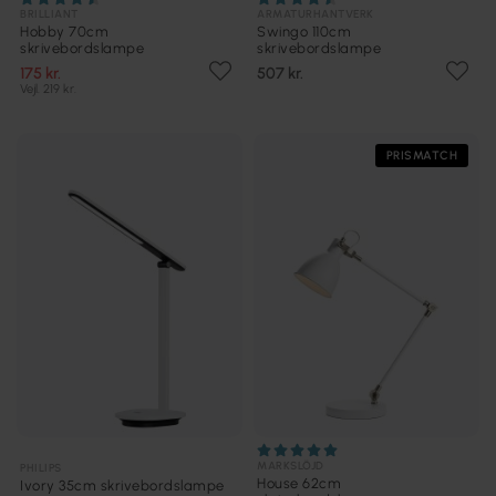
BRILLIANT
ARMATURHANTVERK
Hobby 70cm
Swingo 110cm
skrivebordslampe
skrivebordslampe
175 kr.
507 kr.
Vejl. 219 kr.
PRISMATCH
MARKSLÖJD
PHILIPS
House 62cm
Ivory 35cm skrivebordslampe