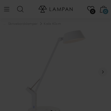
0
0
...
Skrivebordslamper
Kaila 40cm