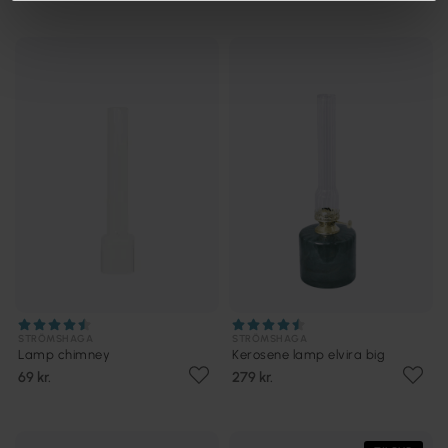
STRÖMSHAGA
STRÖMSHAGA
Lamp chimney
Kerosene lamp elvira big
69 kr.
279 kr.