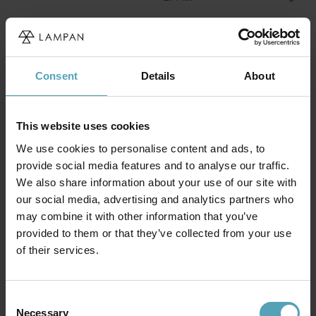
Consent
Details
About
This website uses cookies
We use cookies to personalise content and ads, to
provide social media features and to analyse our traffic.
We also share information about your use of our site with
our social media, advertising and analytics partners who
may combine it with other information that you’ve
provided to them or that they’ve collected from your use
STRÖMSHAGA
STRÖMSHAGA
of their services.
Kerosene lamp elvira small
Kerosene Lamp Straight Marja
239 kr.
241 kr.
Consent
Necessary
Selection