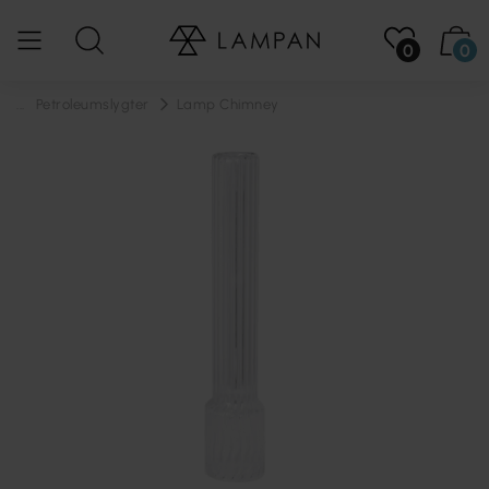
0
0
...
Petroleumslygter
Lamp Chimney