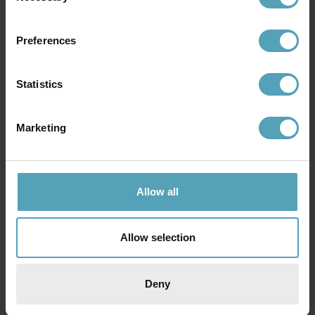
Andre købte også
Preferences
Statistics
Marketing
Allow all
Allow selection
STRÖMSHAGA
STRÖMSHAGA
Deny
Lamp oil 1L
Wick 25cm
109 kr.
17 kr.