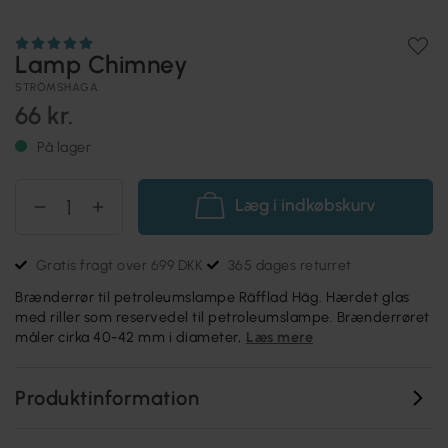
Lamp Chimney
STRÖMSHAGA
66 kr.
På lager
Læg i indkøbskurv
Gratis fragt over 699 DKK
365 dages returret
Brænderrør til petroleumslampe Räfflad Häg. Hærdet glas
med riller som reservedel til petroleumslampe. Brænderrøret
måler cirka 40-42 mm i diameter,
Læs mere
Produktinformation