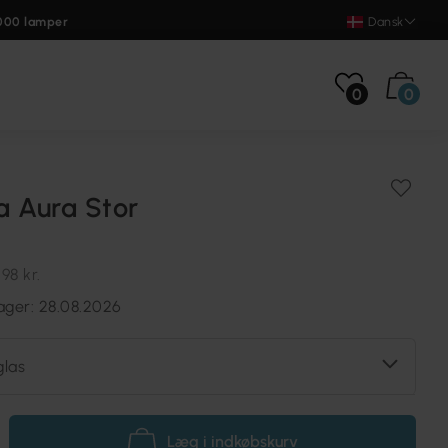
000 lamper
Dansk
0
0
a Aura Stor
198 kr.
ger: 28.08.2026
glas
Læg i indkøbskurv