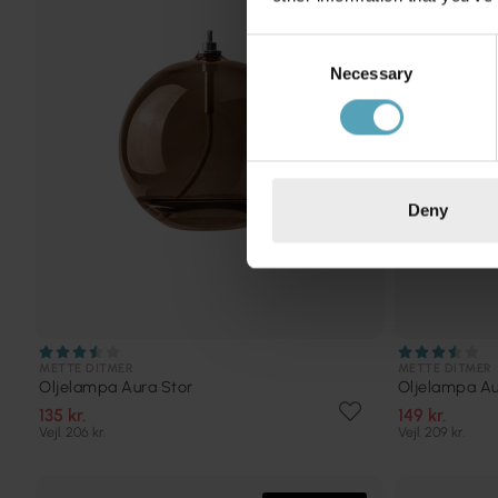
Consent
Necessary
Selection
Deny
METTE DITMER
METTE DITMER
Oljelampa Aura Stor
Oljelampa Au
135 kr.
149 kr.
Vejl. 206 kr.
Vejl. 209 kr.