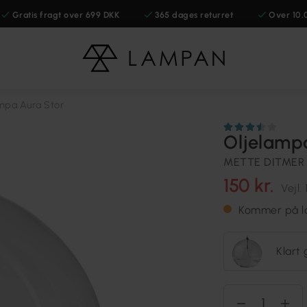
Gratis fragt over 699 DKK
365 dages returret
Over 10.
mpa Aura Stor
Oljelamp
METTE DITMER
150 kr.
Vejl.
Kommer på la
Klart 