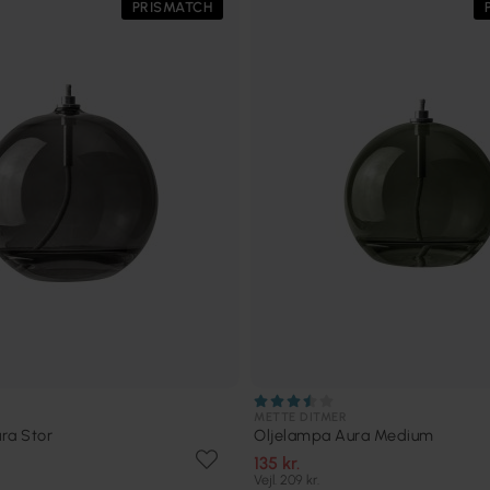
PRISMATCH
METTE DITMER
ra Stor
Oljelampa Aura Medium
135 kr.
Vejl. 209 kr.