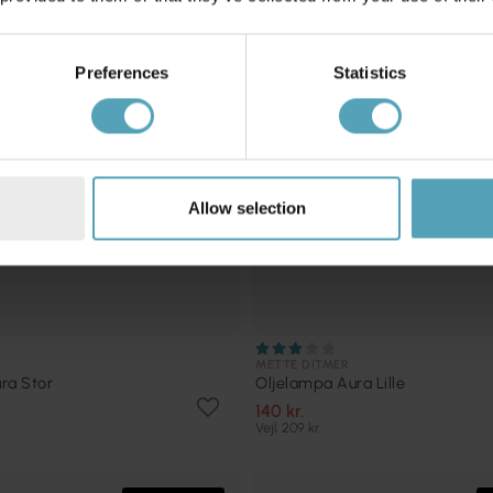
Preferences
Statistics
Allow selection
METTE DITMER
ra Stor
Oljelampa Aura Lille
140 kr.
Vejl. 209 kr.