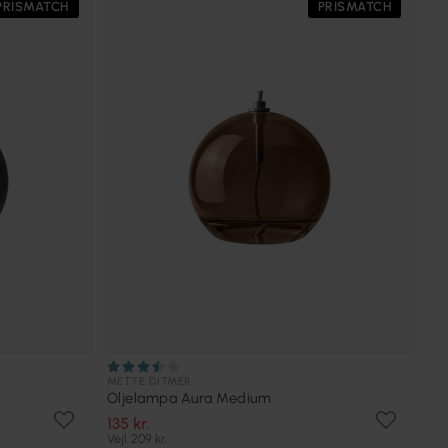
PRISMATCH
PRISMATCH
METTE DITMER
Oljelampa Aura Medium
135 kr.
Vejl. 209 kr.