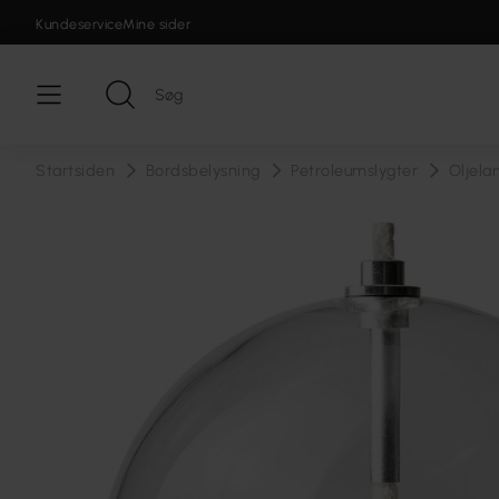
Kundeservice
Mine sider
Startsiden
Bordsbelysning
Petroleumslygter
Oljela