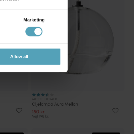
Marketing
Allow all
METTE DITMER
Oljelampa Aura Mellan
150 kr.
Vejl. 198 kr.