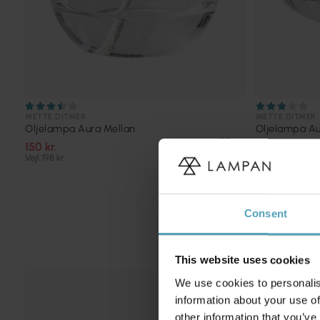
METTE DITMER
METTE DITMER
Oljelampa Aura Mellan
Oljelampa Au
150 kr.
150 kr.
Vejl. 198 kr.
Vejl. 203 kr.
Consent
This website uses cookies
We use cookies to personalis
PRISMATCH
information about your use of
other information that you’ve