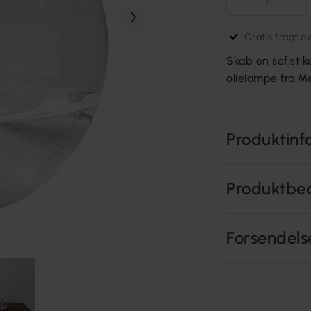
Gratis fragt o
Skab en sofisti
olielampe fra M
Produktinf
Produktbe
Forsendels