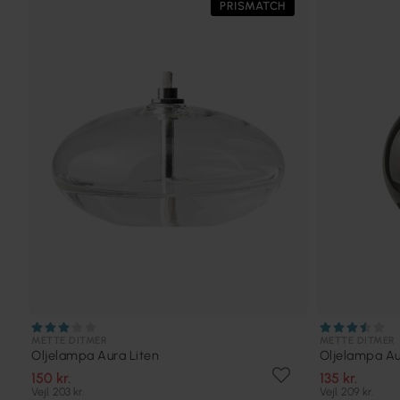
PRISMATCH
METTE DITMER
METTE DITMER
Oljelampa Aura Liten
Oljelampa Au
150 kr.
135 kr.
Vejl. 203 kr.
Vejl. 209 kr.