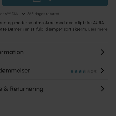
ver 699 DKK
365 dages returret
keret og moderne atmosfære med den elliptiske AURA
ette Ditmer i en stilfuld, dæmpet sort skærm.
Læs mere
ormation
dømmelser
(3.8)
e & Returnering