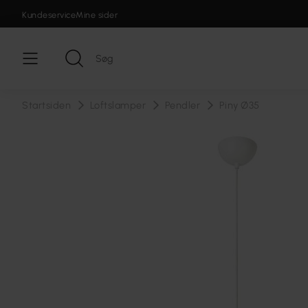
Kundeservice
Mine sider
Startsiden
Loftslamper
Pendler
Piny Ø35