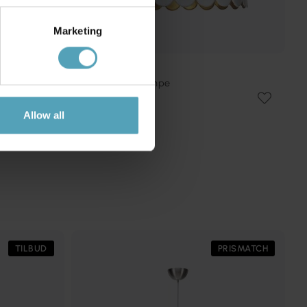
Marketing
PR HOME
Wells Ø45 loftslampe
922 kr.
Vejl. 1 229 kr.
Allow all
TILBUD
PRISMATCH