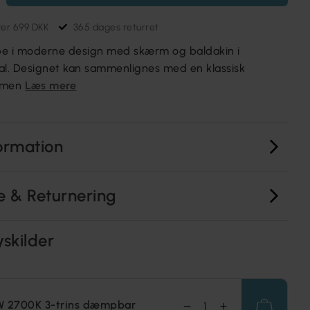
ver 699 DKK
365 dages returret
mpe i moderne design med skærm og baldakin i
al. Designet kan sammenlignes med en klassisk
 men
Læs mere
ormation
e & Returnering
yskilder
W 2700K 3-trins dæmpbar