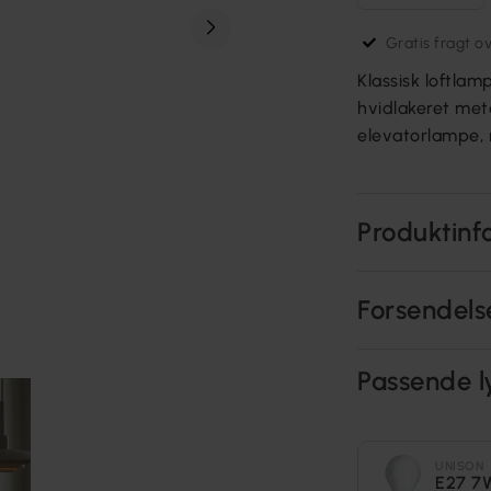
Gratis fragt o
Klassisk loftla
hvidlakeret met
elevatorlampe,
Produktinf
Forsendels
Passende l
UNISON
E27 7