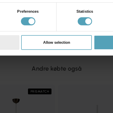
Preferences
Statistics
STRÖMSHAGA
Ekskl. Ophæng Ø58
Sofia Ø25 loftslampe
169 kr.
Vejl. 514 kr.
Allow selection
Andre købte også
PRISMATCH