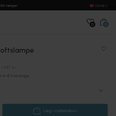
000 lamper
Dansk
0
0
loftslampe
.
1 047 kr.
re 4-8 hverdage
Læg i indkøbskurv