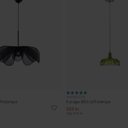
MARKSLÖJD
oftslampe
Kurage Ø26 loftslampe
525 kr.
Vejl. 554 kr.