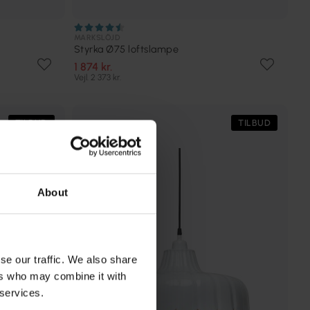
MARKSLÖJD
Styrka Ø75 loftslampe
1 874 kr.
Vejl. 2 373 kr.
TILBUD
TILBUD
About
se our traffic. We also share
ers who may combine it with
 services.