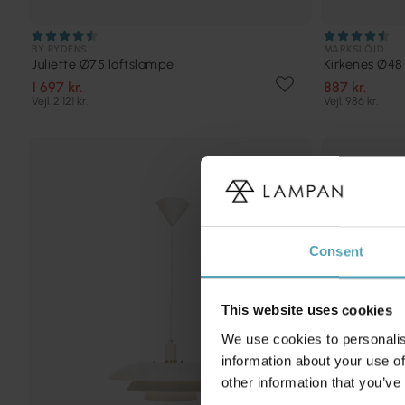
BY RYDÉNS
MARKSLÖJD
Juliette Ø75 loftslampe
Kirkenes Ø48
1 697 kr.
887 kr.
Vejl. 2 121 kr.
Vejl. 986 kr.
Consent
This website uses cookies
We use cookies to personalis
information about your use of
other information that you’ve