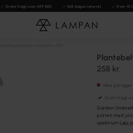
Gratis fragt over 699 DKK
365 dages returret
Over 10.
belysning Garden Umbrella USB
Plantebe
258 kr.
Ikke på lager
Gratis fragt o
Garden Umbrella
potten med jord
spektrum
Læs 