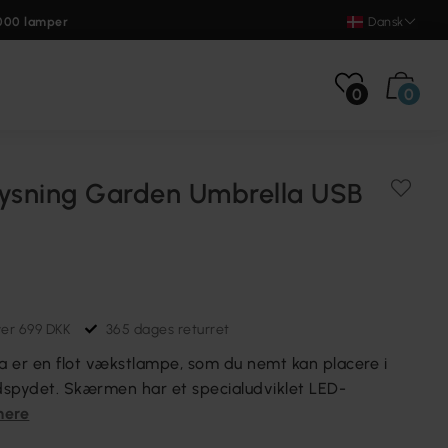
000 lamper
Dansk
0
0
lysning Garden Umbrella USB
ver 699 DKK
365 dages returret
 er en flot vækstlampe, som du nemt kan placere i
spydet. Skærmen har et specialudviklet LED-
mere