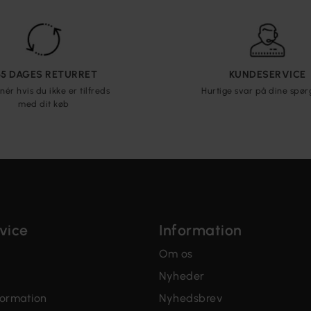
65 DAGES RETURRET
KUNDESERVICE
nér hvis du ikke er tilfreds
Hurtige svar på dine spø
med dit køb
vice
Information
Om os
Nyheder
formation
Nyhedsbrev