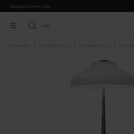
Kundeservice
Mine sider
Startsiden
Øvrig belysning
Plantebelysning
Plante