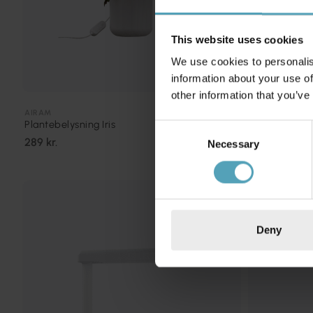
This website uses cookies
We use cookies to personalis
information about your use of
other information that you’ve
AIRAM
AIRAM
Plantebelysning Iris
Plantebelysni
Consent
289 kr.
669 kr.
Necessary
Selection
Deny