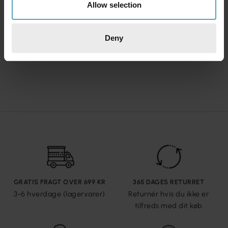
Allow selection
AIRAM
AIRAM
Saunaled H
Saunaled V
1 054 kr.
1 054 kr.
Deny
GRATIS FRAGT OVER 699 KR
365 DAGES RETURRET
3-6 hverdage (lagervarer)
Returnér hvis du ikke er
tilfreds med dit køb