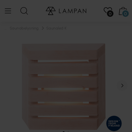
0
0
...
Saunabelysning
Saunaled K