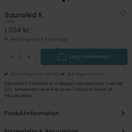
Saunaled K
AIRAM
1 054 kr.
Bestillingsvare 4-8 hverdage
Læg i indkøbskurv
Gratis fragt over 699 DKK
365 dages returret
Saunaled K (firkantet) er et elegant saunaarmatur med fast
LED. Armaturets træarm er lavet i Finland af huslim af
høj
Læs mere
Produktinformation
Forsendelse & Returnering