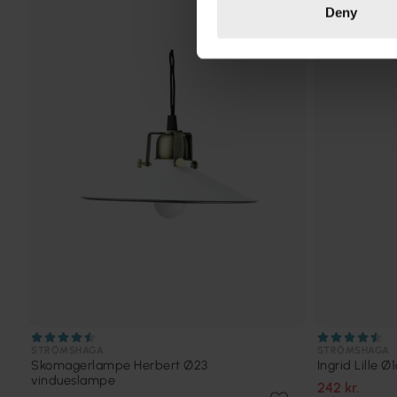
Deny
TILBUD
STRÖMSHAGA
STRÖMSHAGA
Skomagerlampe Herbert Ø23
Ingrid Lille 
vindueslampe
242 kr.