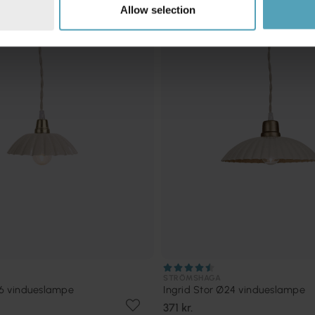
Allow selection
TILBUD
STRÖMSHAGA
Ø16 vindueslampe
Ingrid Stor Ø24 vindueslampe
371 kr.