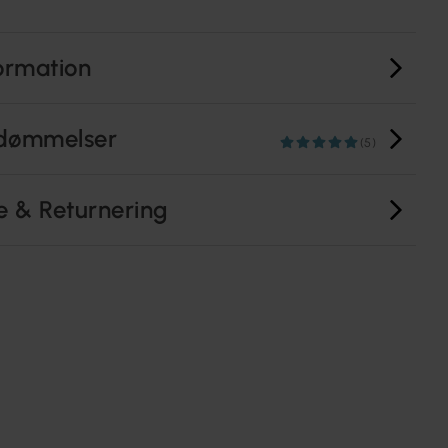
ormation
dømmelser
(5)
e & Returnering