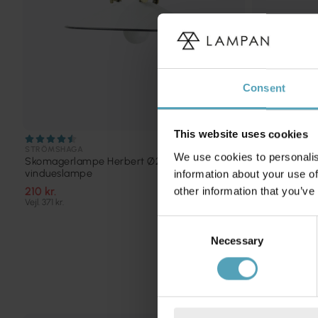
Consent
This website uses cookies
STRÖMSHAGA
COTTEX
We use cookies to personalis
Skomagerlampe Herbert Ø23
Skomagerlam
vindueslampe
information about your use of
299 kr.
210 kr.
other information that you’ve
Vejl. 371 kr.
Consent
Necessary
Selection