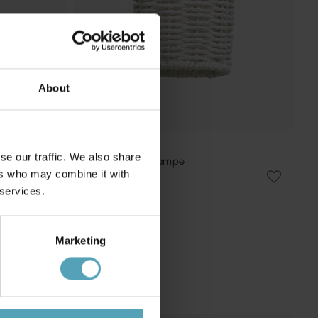
About
ORIVA
se our traffic. We also share
Zoe Ø10 vindueslampe
ers who may combine it with
116 kr.
Vejl. 199 kr.
 services.
Marketing