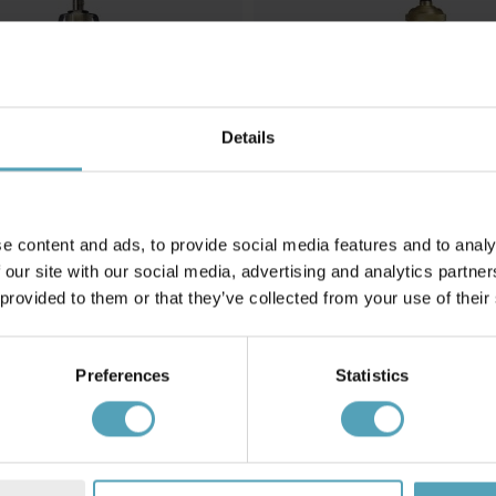
Details
PR HOME
e content and ads, to provide social media features and to analy
pe Ø15 vindueslampe
August Ø15 vindueslampe
 our site with our social media, advertising and analytics partn
281 kr.
Vejl. 409 kr.
 provided to them or that they’ve collected from your use of their
Preferences
Statistics
Andre købte også