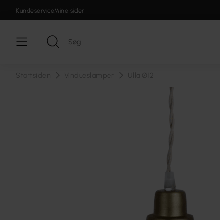
Kundeservice
Mine sider
Startsiden
Vindueslamper
Ulla Ø12