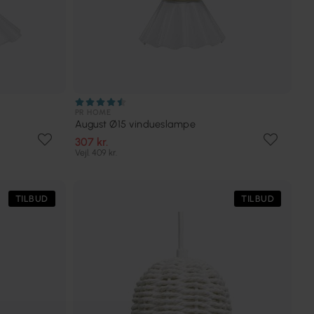
PR HOME
August Ø15 vindueslampe
307 kr.
Vejl. 409 kr.
TILBUD
TILBUD