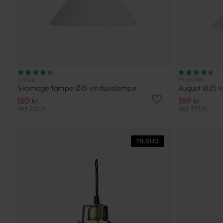
ORIVA
PR HOME
Skomagerlampe Ø15 vindueslampe
August Ø25 
150 kr.
359 kr.
Vejl. 226 kr.
Vejl. 479 kr.
TILBUD