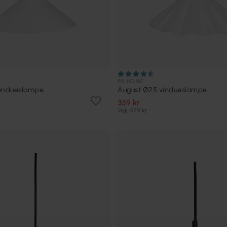
PR HOME
vindueslampe
August Ø25 vindueslampe
359 kr.
Vejl. 479 kr.