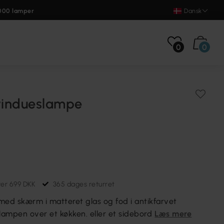
000 lamper
Dansk
0
0
 vindueslampe
ver 699 DKK
365 dages returret
 med skærm i matteret glas og fod i antikfarvet
ampen over et køkken. eller et sidebord
Læs mere