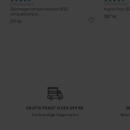
STRÖMSHAGA
STRÖMSHAGA
Skomagerlampe Herbert Ø23
Ingrid Stor 
vindueslampe
387 kr.
371 kr.
GRATIS FRAGT OVER 699 KR
3
3-6 hverdage (lagervarer)
Retur