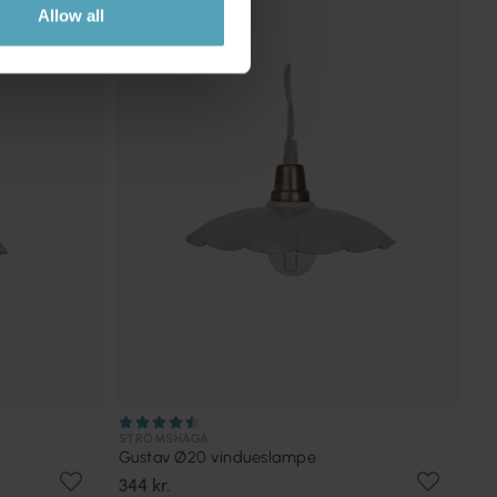
Allow all
STRÖMSHAGA
Gustav Ø20 vindueslampe
344 kr.