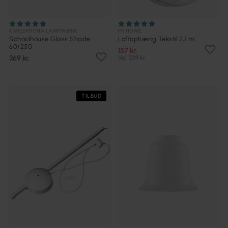
KARLSKRONA LAMPFABRIK
PR HOME
Schoolhouse Glass Shade
Loftophæng Tekstil 2,1 m
60/250
157 kr.
369 kr.
Vejl. 209 kr.
TILBUD