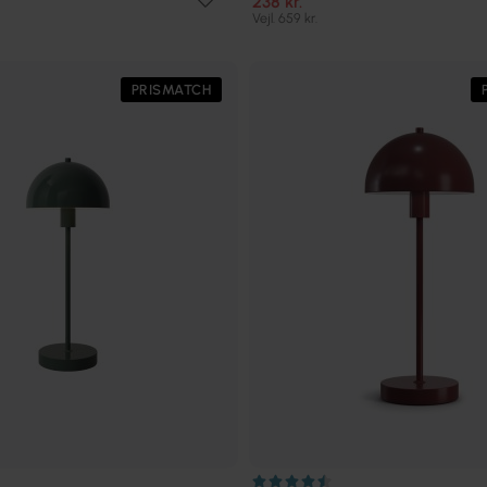
238 kr.
Vejl. 659 kr.
PRISMATCH