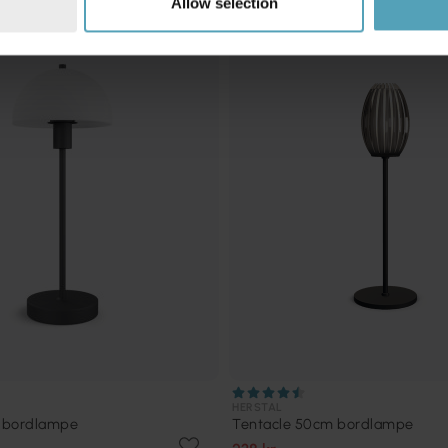
Allow selection
TILBUD
HERSTAL
 bordlampe
Tentacle 50cm bordlampe