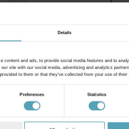
Details
e content and ads, to provide social media features and to analy
 our site with our social media, advertising and analytics partn
NG
PIXIE DESIGN
m bordlampe
Axel Sammet 58cm bordlampe
 provided to them or that they’ve collected from your use of their
329 kr.
Preferences
Statistics
Andre købte også