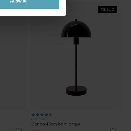
Allow all
TILBUD
TILBUD
HERSTAL
Vienda 48cm bordlampe