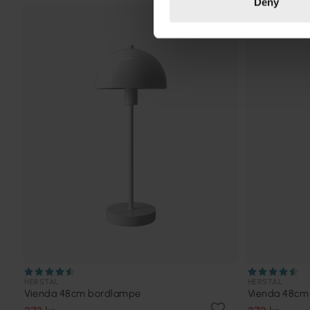
Deny
TILBUD
HERSTAL
HERSTAL
Vienda 48cm bordlampe
Vienda 48cm