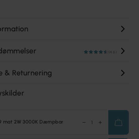
ormation
dømmelser
(4.6)
e & Returnering
yskilder
9 mat 2W 3000K Dæmpbar