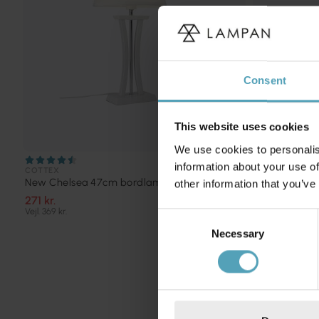
Consent
This website uses cookies
We use cookies to personalis
information about your use of
COTTEX
NORDIC LIGHTI
New Chelsea 47cm bordlampe
Palizzo 33c
other information that you’ve
271 kr.
150 kr.
Vejl. 369 kr.
Vejl. 200 kr.
Consent
Necessary
Selection