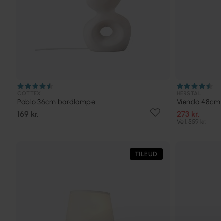
COTTEX
HERSTAL
Pablo 36cm bordlampe
Vienda 48cm
169 kr.
273 kr.
Vejl. 559 kr.
TILBUD