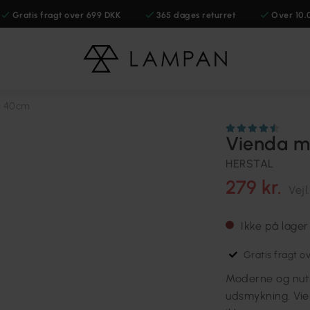
Gratis fragt over 699 DKK
365 dages returret
Over 10.
i 40cm
Vienda m
HERSTAL
279 kr.
Vejl
Ikke på lager
Gratis fragt o
Moderne og nuti
udsmykning. Vie