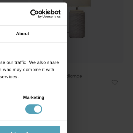
About
se our traffic. We also share
ers who may combine it with
COTTEX
Bubble 50cm bordlampe
 services.
359 kr.
Marketing