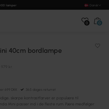
000 lamper
Dansk
0
0
ini 40cm bordlampe
.
979 kr.
ver 699 DKK
365 dages returret
dige, skarpe kontrastfarver er populære til
nda Mini passer ind i de fleste rum. Pære medfølger