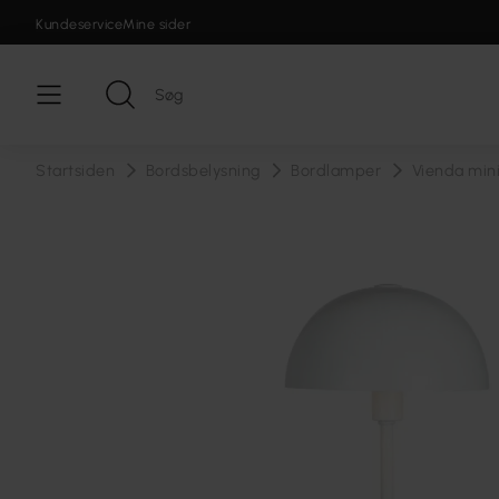
Kundeservice
Mine sider
Startsiden
Bordsbelysning
Bordlamper
Vienda min