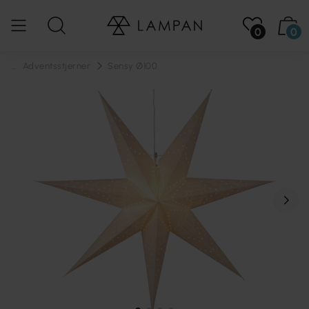
0
0
...
Adventsstjerner
Sensy Ø100