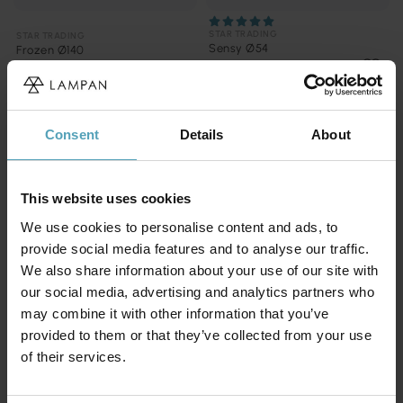
STAR TRADING
STAR TRADING
Sensy Ø54
Frozen Ø140
143 kr.
489 kr.
Vejl. 169 kr.
Vejl. 549 kr.
Consent
Details
About
PRISMATCH
PRISMATCH
This website uses cookies
We use cookies to personalise content and ads, to
provide social media features and to analyse our traffic.
We also share information about your use of our site with
our social media, advertising and analytics partners who
may combine it with other information that you’ve
provided to them or that they’ve collected from your use
of their services.
STAR TRADING
STAR TRADING