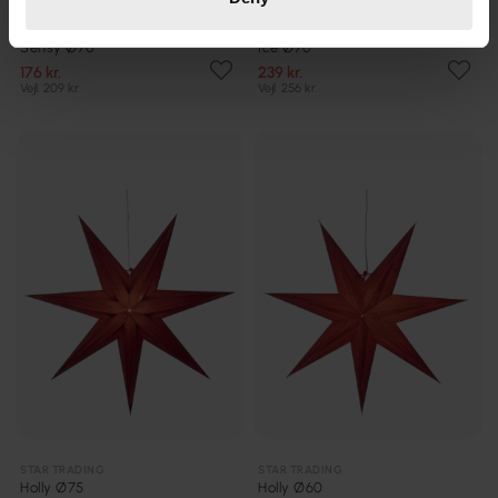
STAR TRADING
STAR TRADING
Sensy Ø70
Ice Ø70
176 kr.
239 kr.
Vejl. 209 kr.
Vejl. 256 kr.
STAR TRADING
STAR TRADING
Holly Ø75
Holly Ø60