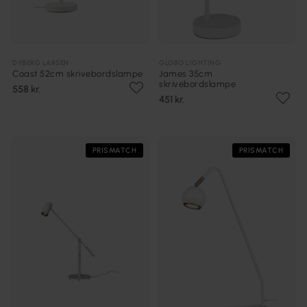
DYBERG LARSEN
GLOBO LIGHTING
Coast 52cm skrivebordslampe
James 35cm
skrivebordslampe
558 kr.
451 kr.
PRISMATCH
PRISMATCH