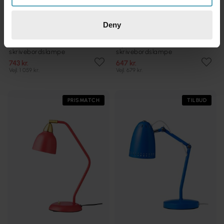
Deny
SUPERLIVING
SUPERLIVING
Urban 45cm
Dynamo 40cm
skrivebordslampe
skrivebordslampe
743 kr.
647 kr.
Vejl. 1 059 kr.
Vejl. 679 kr.
PRISMATCH
TILBUD