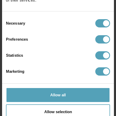
of their services.
ARTERA
ARMATURHANTVERK
Trevo 54cm skrivebordslampe
Tanum 40cm
skrivebordslampe
1 019 kr.
Consent
551 kr.
Necessary
Selection
Preferences
Andre købte også
Statistics
PRISMATCH
PRISMATCH
Marketing
Allow all
Allow selection