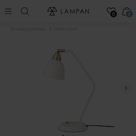
0
0
...
Skrivebordslamper
Urban 45cm